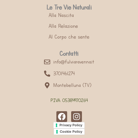
Le Tre Vie Naturali
Alla Nascita
Alla Relazione
Al Corpo che sente
Contatti
info@fulviaravenna.it
3701461274
Montebelluna (TV)
P.IVA: 05384970264
F
I
a
n
Privacy Policy
c
s
Cookie Policy
e
t